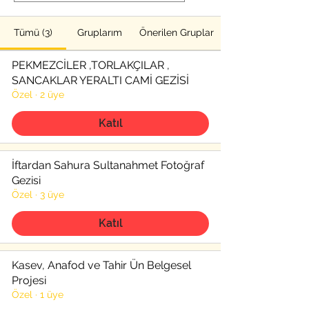
Tümü (3)
Gruplarım
Önerilen Gruplar
PEKMEZCİLER ,TORLAKÇILAR ,
SANCAKLAR YERALTI CAMİ GEZİSİ
Özel
·
2 üye
Katıl
İftardan Sahura Sultanahmet Fotoğraf
Gezisi
Özel
·
3 üye
Katıl
Kasev, Anafod ve Tahir Ün Belgesel
Projesi
Özel
·
1 üye