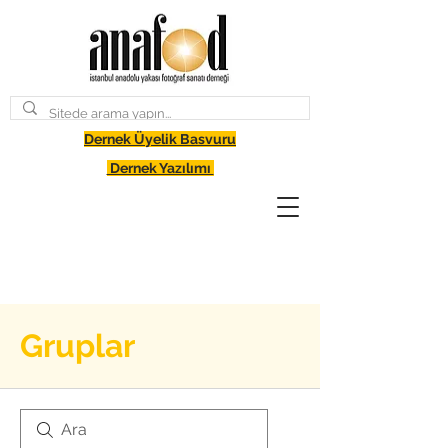
Dernek Üyelik Basvuru
Dernek Yazılımı
Gruplar