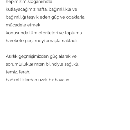
hepimizin” sloganımızla
kutlayacağımız hafta, bağımlılıkla ve
bağımlılığı teşvik eden güç ve odaklarla
mücadele etmek
konusunda tüm otoriteleri ve toplumu
harekete geçirmeyi amaçlamaktadır.
Asırlık geçmişimizden güç alarak ve
sorumluluklarımızın bilinciyle sağlıklı,
temiz, ferah,
bağımlılıklardan uzak bir hayatın
mümkün olduğunu göstermek
amacıyla Anadolu Yakası
Fotoğraf Derneği (ANAFOD)
sanatçılarımızın fotoğraflarını sizlere bu
katalogda sunmuş
bulunmaktayız. Böylece bağımlılık