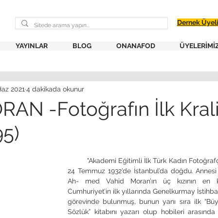
Dernek Üyel
YAYINLAR
BLOG
ONANAFOD
ÜYELERİMİ
Haz 2021
4 dakikada okunur
RAN -Fotoğrafın İlk Kral
95)
	"Akademi Eğitimli İlk Türk Kadın Fotoğrafçı” olan Yıldız Moran 
24 Temmuz 1932’de İstanbul’da doğdu. Annesi 
Ah- med Vahid Moran’ın üç kızının en kü
Cumhuriyet’in ilk yıllarında Genelkurmay İstihbar
görevinde bulunmuş, bunun yanı sıra ilk “Büyü
Sözlük” kitabını yazarı olup hobileri arasında 