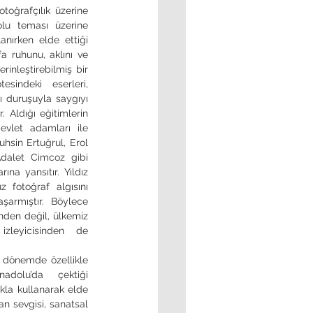
olu teması üzerine 
lanırken elde ettiği 
a ruhunu, aklını ve 
rinleştirebilmiş bir 
sindeki eserleri, 
ı duruşuyla saygıyı 
 Aldığı eğitimlerin 
evlet adamları ile 
sin Ertuğrul, Erol 
alet Cimcoz gibi 
ına yansıtır. Yıldız 
fotoğraf algısını 
armıştır. Böylece 
nden değil, ülkemiz 
leyicisinden de 
dolu’da çektiği 
ıkla kullanarak elde 
an sevgisi, sanatsal 