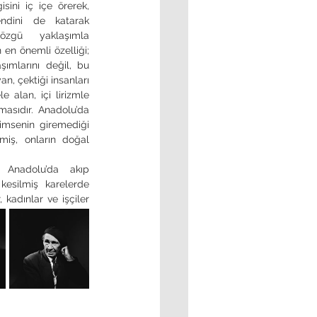
sini iç içe örerek, 
endini de katarak 
zgü yaklaşımla 
n en önemli özelliği; 
ımlarını değil, bu 
, çektiği insanları 
e alan, içi lirizmle 
masıdır. Anadolu’da 
imsenin giremediği 
iş, onların doğal 
esilmiş karelerde 
 kadınlar ve işçiler 