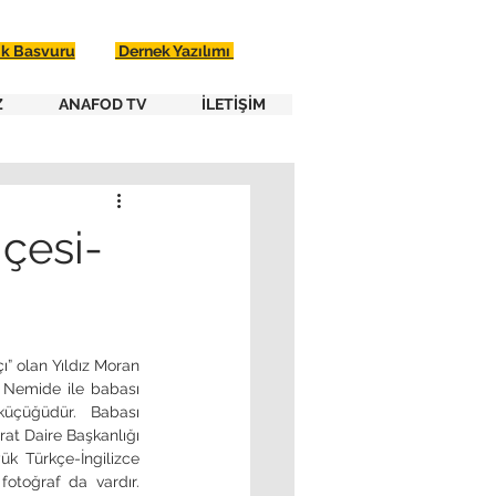
ik Basvuru
Dernek Yazılımı
Z
ANAFOD TV
İLETİŞİM
içesi-
Nemide ile babası 
çüğüdür. Babası 
at Daire Başkanlığı 
k Türkçe-İngilizce 
fotoğraf da vardır. 