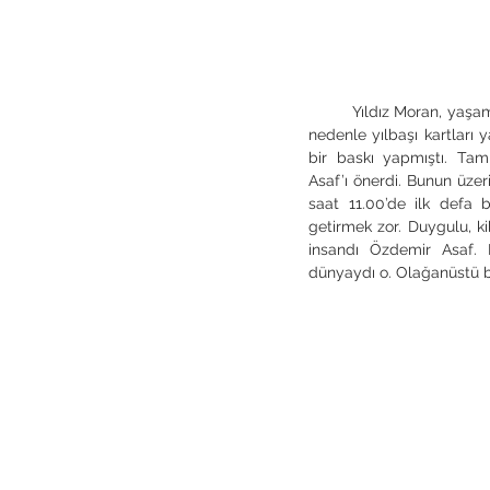
	Yıldız Moran, yaşamını sürdürebilmesi için para kazanması gerekliydi. Bu 
nedenle yılbaşı kartları
bir baskı yapmıştı. Ta
Asaf’ı önerdi. Bunun üze
saat 11.00’de ilk defa bi
getirmek zor. Duygulu, k
insandı Özdemir Asaf. P
dünyaydı o. Olağanüstü bir