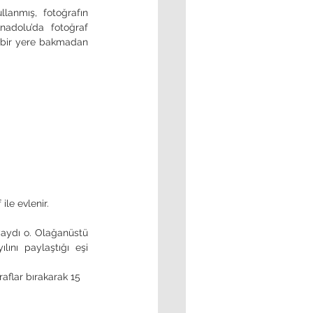
nadolu’da fotoğraf 
çbir yere bakmadan 
le evlenir. 
lını paylaştığı eşi 