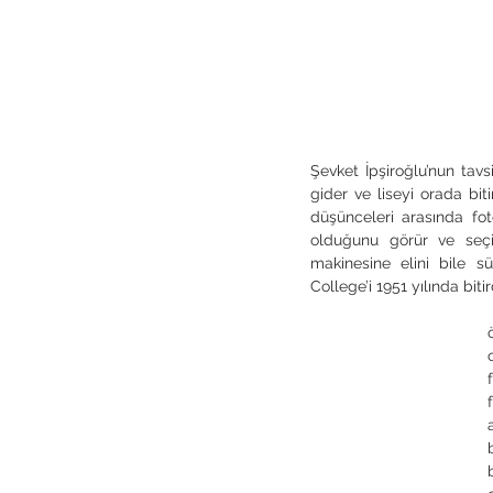
Şevket İpşiroğlu’nun tavsi
gider ve liseyi orada bitir
düşünceleri arasında fot
olduğunu görür ve seçi
makinesine elini bile s
College’i 1951 yılında bit
	1952