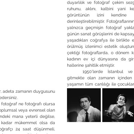
duyarlılık ve fotoğraf çekim sezgi
ruhunu, aklını, kalbini yani k
görüntünün izini kendine ö
derinleştirebilmiştir. Fotoğraflarını
yalnızca geçmişin fotoğraf yaklaş
günün sanat görüşlerini de kapsayan
yaşadıkları coğrafya ile birlikte el
örülmüş izlenimci estetik oluştur
çektiği fotoğraflarda, o dönem k
kadının ev içi dünyasına da girm
hallerine şahitlik etmiştir. 
	1950’lerde İstanbul ve Anadolu’da akıp 
gitmekte olan zamanın içinden k
yaşamın tüm canlılığı ile çocuklar,
lır, adeta zamanın duygusunu 
edersiniz. 
toplumsal veya evrensel olan 
indeki mana yeterli değilse, 
e kadar mükemmel olsa da 
oğrafçı 24 saat düşünmeli, 