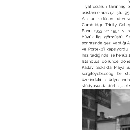
Tiyatrosu’nun tanınmış p
asistanı olarak çalıştı. 19
Asistanlık döneminden son
Cambridge Trinity College
Bunu 1953 ve 1954 yıllar
büyük ilgi görmüştü. Ser
sonrasında gezi yaptığı A
ve Portekiz’i kapsıyordu.
hazırladığında ise henüz 
İstanbul’a dönünce döne
Kallavi Sokak’ta Maya San
sergileyebileceği bir st
üzerindeki stüdyosund
stüdyosunda dört kişisel 