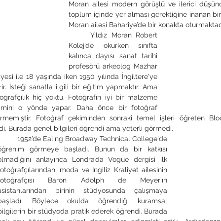
Moran ailesi modern görüşlü ve ilerici düşünce
toplum içinde yer alması gerektiğine inanan bir ai
Moran ailesi Bahariye’de bir konakta oturmaktad
	Yıldız Moran Robert 
Kolej’de okurken sınıfta 
kalınca dayısı sanat tarihi 
profesörü arkeolog Mazhar 
yesi ile 18 yaşında iken 1950 yılında İngiltere'ye 
ir. İsteği sanatla ilgili bir eğitim yapmaktır. Ama 
oğrafçılık hiç yoktu. Fotoğrafın iyi bir malzeme 
mini o yönde yapar. Daha önce bir fotoğraf 
ürmemiştir. Fotoğraf çekiminden sonraki temel işleri öğreten Blo
irdi. Burada genel bilgileri öğrendi ama yeterli görmedi. 
’de Ealing Broadway Technical College'de 
öğrenim görmeye başladı. Bunun da bir katkısı 
olmadığını anlayınca Londra’da Vogue dergisi ilk 
fotoğrafçılarından, moda ve İngiliz Kraliyet ailesinin 
fotoğrafçısı Baron Adolph de Meyer’ın 
asistanlarından birinin stüdyosunda çalışmaya 
başladı. Böylece okulda öğrendiği kuramsal 
bilgilerin bir stüdyoda pratik ederek öğrendi. Burada 