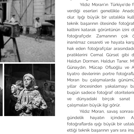
	Yıldız Moran'ın Türkiye'de fotoğrafçılık üzerine 
verdiği eserleri genellikle Anad
olur. Işığı büyük bir ustalıkla kul
teknik başarının ötesinde fotoğraf
kalbini katarak görüntünün izini de
fotoğrafçıdır. Zamanının çok öte
inanılmaz cesareti ve hayata karş
hak eden fotoğrafçılar arasındadır.
pratiklerini Cemal Gürsel gibi d
Haldun Dormen, Haldun Taner, Muh
Günaydın, Mücap Ofluoğlu ve Ad
tiyatro devlerinin portre fotoğraflar
Moran bu çalışmalarda günümüz 
yıllar öncesinden yakalamayı baş
bugün sadece fotoğraf otoriteleri
ve dünyadaki birçok sanat iz
çalışmaları büyük ilgi görür.
	Yıldız Moran, savaş sonrası dönemde özellikle 
gündelik hayatın içinden Ana
fotoğraflarda ışığı büyük bir ustal
ettiği teknik başarının yanı sıra ins