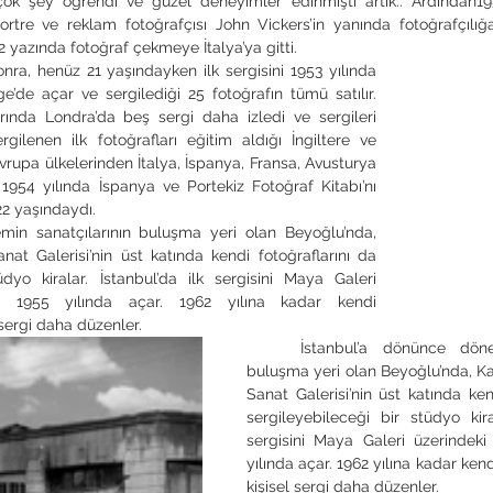
çok şey öğrendi ve güzel deneyimler edinmişti artık.. Ardından19
ortre ve reklam fotoğrafçısı John Vickers’in yanında fotoğrafçılığa
52 yazında fotoğraf çekmeye İtalya’ya gitti. 
ra, henüz 21 yaşındayken ilk sergisini 1953 yılında 
’de açar ve sergilediği 25 fotoğrafın tümü satılır. 
ında Londra’da beş sergi daha izledi ve sergileri 
gilenen ilk fotoğrafları eğitim aldığı İngiltere ve 
vrupa ülkelerinden İtalya, İspanya, Fransa, Avusturya 
 1954 yılında İspanya ve Portekiz Fotoğraf Kitabı’nı 
22 yaşındaydı.
min sanatçılarının buluşma yeri olan Beyoğlu’nda, 
at Galerisi’nin üst katında kendi fotoğraflarını da 
üdyo kiralar. İstanbul’da ilk sergisini Maya Galeri 
a 1955 yılında açar. 1962 yılına kadar kendi 
sergi daha düzenler. 
	İstanbul’a dönünce dönemin sanatçılarının 
buluşma yeri olan Beyoğlu’nda, Ka
Sanat Galerisi’nin üst katında kend
sergileyebileceği bir stüdyo kiral
sergisini Maya Galeri üzerindeki
yılında açar. 1962 yılına kadar ken
kişisel sergi daha düzenler. 