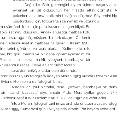
	Doğu ile Batı geleneğini uyum içinde başarıyla kullanmış, fotoğrafın 
evrensel bir dil olduğunun her fırsatta altını çizmiştir. A
çekerken asla oryantalizmin tuzağına düşmez. Söylemini hi
oluşturduğu için, fotoğrafları zamansız ve özgündür.
 yapıp satmayı düşündü. Ancak anlaştığı matbaa kötü 
m umutsuzluğa düşmüşken, bir arkadaşım Özdemir 
rine Özdemir Asaf’ın matbaasına gider. 4 Kasım 1954, 
rbirlerini görürler ve aşık olurlar. “Kelimelerle dile 
ibar, hiç görülmemiş ve bir daha göremeyeceğim bir 
ırıl pırıl bir zeka, renkli, yepyeni, bambaşka bir 
 insandı kısacası…” diye anlatır Yıldız Moran…
	1950’den 1962’ye kadar olan dönemde, 
ömrünün 12 yılını fotoğrafa adayan Moran, 1963 yılında Özdemir Asaf i
Evlendikten sonra da fotoğrafı bırakır.
	Aradan Pırıl pırıl bir zeka, renkli, yepyeni, bambaşka bir dünyaydı o. Olağanüstü 
bir insandı kısacası…” diye anlatır Yıldız Moran…yıllar geçer… 27 yı
Özdemir Asaf (Halit Özdemir Arun) 28 Ocak 1981’de vefat eder. 
	Yıldız Moran, fotoğraf tarihimize ardında unutulmayacak fotoğraflar bırakarak 15 
Nisan 1995 Cumartesi günü 62 yaşında İstanbul’da hayata veda etti.