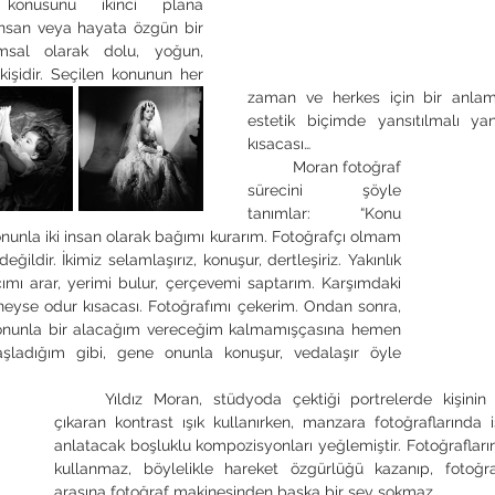
 konusunu ikinci plana 
insan veya hayata özgün bir 
msal olarak dolu, yoğun, 
 kişidir. Seçilen konunun her 
zaman ve herkes için bir anlam 
estetik biçimde yansıtılmalı yan
kısacası…
	Moran fotoğraf 
sürecini şöyle 
tanımlar: “Konu 
onunla iki insan olarak bağımı kurarım. Fotoğrafçı olmam 
ildir. İkimiz selamlaşırız, konuşur, dertleşiriz. Yakınlık 
ımı arar, yerimi bulur, çerçevemi saptarım. Karşımdaki 
, neyse odur kısacası. Fotoğrafımı çekerim. Ondan sonra, 
, onunla bir alacağım vereceğim kalmamışçasına hemen 
ladığım gibi, gene onunla konuşur, vedalaşır öyle 
	Yıldız Moran, stüdyoda çektiği portrelerde kişinin özelliklerini ortaya 
çıkaran kontrast ışık kullanırken, manzara fotoğraflarında 
anlatacak boşluklu kompozisyonları yeğlemiştir. Fotoğrafları
kullanmaz, böylelikle hareket özgürlüğü kazanıp, fotoğrafı
arasına fotoğraf makinesinden başka bir şey sokmaz. 