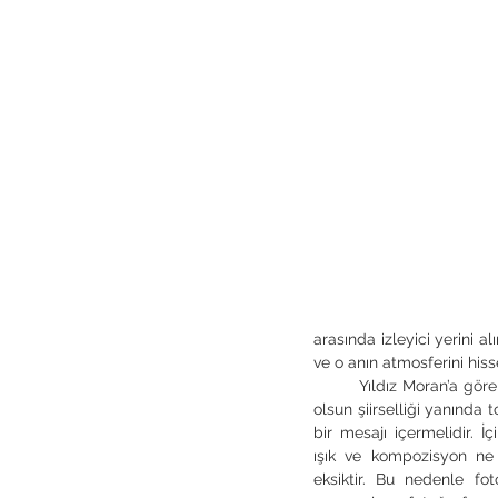
arasında izleyici yerini a
ve o anın atmosferini hiss
	Yıldız Moran’a göre fotoğraf ne fotoğrafı olursa 
olsun şiirselliği yanında 
bir mesajı içermelidir. İç
ışık ve kompozisyon n
eksiktir. Bu nedenle fot