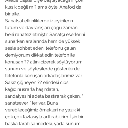
Ailede başlar diye başlayacağım; çok 
klasik değil mi? ama öyle. Anafod da 
bir aile.
Sanatsal etkinliklerde izleyicilerin 
tutum ve davranışları çoğu zaman 
beni rahatsız etmiştir. Sanatçı eserlerini 
sunarken aralarında hem de yüksek 
sesle sohbet eden, telefonu çalan 
demiyorum dikkat edin telefon ile 
konuşan ?? altını çizerek söylüyorum 
sunum ve söyleşilerde gösterilerde 
telefonla konuşan arkadaşlarımız var. 
Sakız çiğneyen ?? elindeki cips 
kağıdını ısrarla haşırdatan, 
sandalyesini adeta bastırarak çeken, " 
sanatsever " ler var. Buna 
verebileceğimiz örnekleri ne yazık ki 
çok çok fazlasıyla arttırabilirim. İşin bir 
başka tarafı sahnedeki, yada sunum 