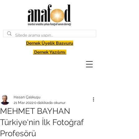
Dernek Üyelik Basvuru
Dernek Yazılımı
Hasan Çalıkuşu
21 Mar 2022
0 dakikada okunur
MEHMET BAYHAN
Türkiye'nin İlk Fotoğraf
Profesörü