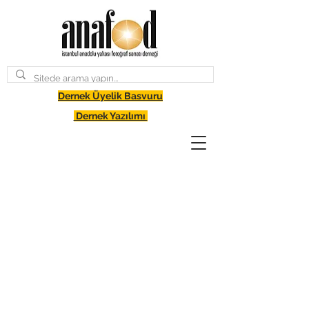
Dernek Üyelik Basvuru
Dernek Yazılımı