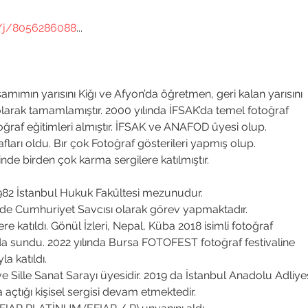
/j/8056286088
...

amımın yarısını Kiğı ve Afyon’da öğretmen, geri kalan yarısını

olarak tamamlamıştır. 2000 yılında İFSAK’da temel fotoğraf

toğraf eğitimleri almıştır. İFSAK ve ANAFOD üyesi olup.

ları oldu. Bır çok Fotoğraf gösterileri yapmış olup.

 birden çok karma sergilere katılmıştır.
82 İstanbul Hukuk Fakültesi mezunudur.

de Cumhuriyet Savcısı olarak görev yapmaktadır.

ere katıldı. Gönül İzleri, Nepal, Küba 2018 isimli fotoğraf

da sundu. 2022 yılında Bursa FOTOFEST fotoğraf festivaline

 katıldı.

Sille Sanat Sarayı üyesidir. 2019 da İstanbul Anadolu Adliyes
tığı kişisel sergisi devam etmektedir.
