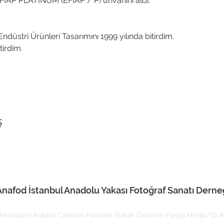
IAP PLATİNUM (EFIAP / P) unvanını aldı.
düstri Ürünleri Tasarımını 1999 yılında bitirdim.

irdim.

ş
Anafod İstanbul Anadolu Yakası Fotoğraf Sanatı Derne
Mahallesi Ankara Caddesi Hamam Sokak Özdemir Pasajı No:30/30 Ka