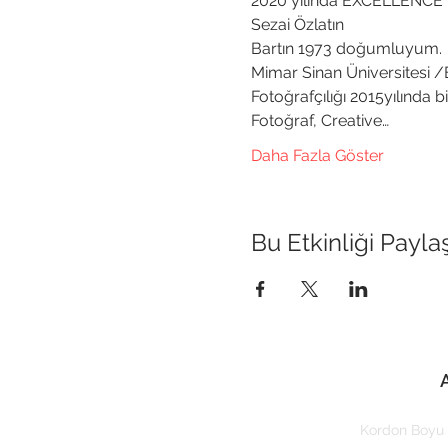
2020 yılında EXCELLENCE F
Sezai Özlatın

Bartın 1973 doğumluyum.

Mimar Sinan Üniversitesi /En
Fotoğrafçılığı 2015yılında bit
Fotoğraf, Creative…
Daha Fazla Göster
Bu Etkinliği Payla
Kordon Boyu 