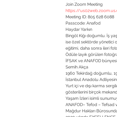
https://us02web.zoom.us
Meeting ID: 805 628 6088

Passcode: Anafod
Haydar Yarkın

Bingöl Kiğı doğumlu. İş yaş
ise özel sektörde yönetici 
eğitimi, daha sonra ileri fo
Ödüle layık görülen fotoğraf
İFSAK ve ANAFOD bünyesinde
Semih Akça

1960 Tekirdağ doğumlu, 19
İstanbul Anadolu Adliyesin
Yurt içi ve dışı karma sergil
gösterilerini birçok mekan
Yaşam İzleri isimli sunumuyla
ANAFOD– Tefod – Tefsad ve 
Mağdur Hakları Bürosunda aç