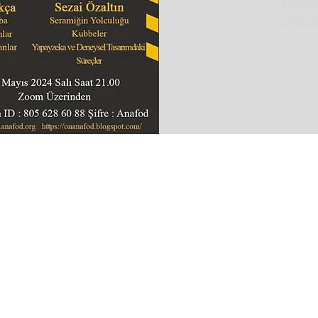
Biletle
Diğer e