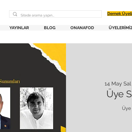
Dernek Üyel
YAYINLAR
BLOG
ONANAFOD
ÜYELERİMİ
14 May Sal
Üye S
Üye 