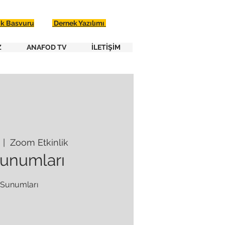
ik Basvuru
Dernek Yazılımı
Z
ANAFOD TV
İLETİŞİM
  |  
Zoom Etkinlik
unumları
Sunumları