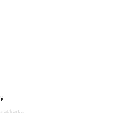
ği
rtal/İstanbul