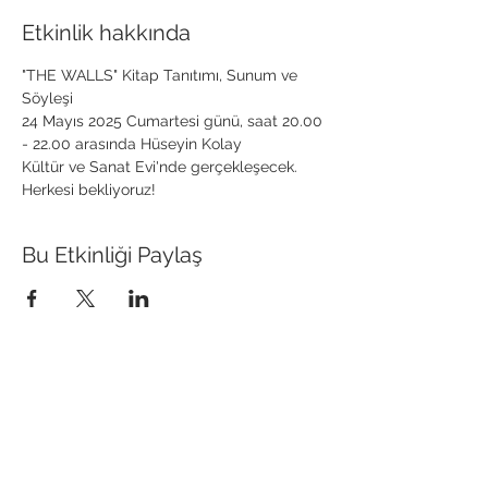
Etkinlik hakkında
"THE WALLS" Kitap Tanıtımı, Sunum ve 
Söyleşi
24 Mayıs 2025 Cumartesi günü, saat 20.00 
- 22.00 arasında Hüseyin Kolay 
Kültür ve Sanat Evi'nde gerçekleşecek. 
Herkesi bekliyoruz!
Bu Etkinliği Paylaş
Anafod İstanbul Anadolu Yakası
Fotoğraf Sanatı Derneği
Kordon Boyu Mahallesi Ankara Caddesi