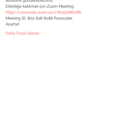
adresine gönderebilirsiniz.
Etkinliğe katılmak için Zoom Meeting:
https://us02web.zoom.us/j/8056286088...
Meeting ID: 805 628 6088 Passcode: 
Anafod
Daha Fazla Göster
Bu Etkinliği Paylaş
Anafod İstanbul Anadolu Yakası
Fotoğraf Sanatı Derneği
Kordon Boyu Mahallesi Ankara Caddesi
Hamam Sokak Özdemir Pasajı No:30/30
Kartal/İstanbul
sekreterlik@anafod.org