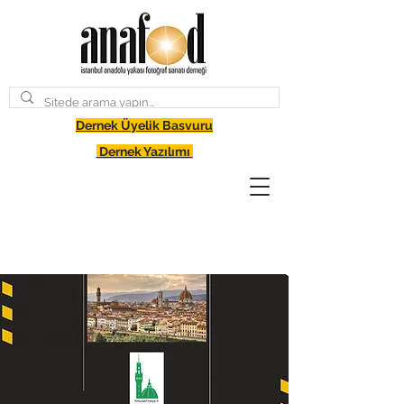
Dernek Üyelik Basvuru
Dernek Yazılımı