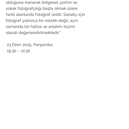
olduğuna inanarak belgesel, portre ve 
sokak fotoğrafçılığı başta olmak üzere 
farklı alanlarda fotoğraf üretti. Sanatçı için 
fotoğraf yalnızca bir estetik değil, aynı 
zamanda bir hafıza ve anlatım biçimi 
olarak değerlendirilmektedir.”
 23 Ekim 2025, Perşembe
 19:30 – 21:30
 Müze Gazhane, T Atölyesi
Bu Etkinliği Paylaş
Anafod İstanbul Anadolu Yakası
Fotoğraf Sanatı Derneği