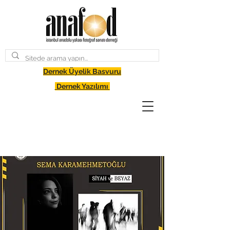
Dernek Üyelik Basvuru
Dernek Yazılımı