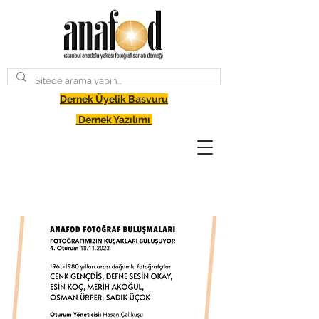
Dernek Üyelik Basvuru
Dernek Yazılımı