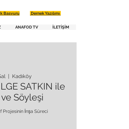
ik Basvuru
Dernek Yazılımı
Z
ANAFOD TV
İLETİŞİM
Sal
  |  
Kadıköy
LGE SATKIN ile
ve Söyleşi
 Projesinin İnşa Süreci