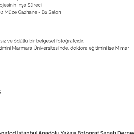
esinin İnşa Süreci
.00 Müze Gazhane - B2 Salon
z ve ödüllü bir belgesel fotoğrafçıdır.
timini Marmara Üniversitesi'nde, doktora eğitimini ise Mimar
ş
Anafod İstanbul Anadolu Yakası Fotoğraf Sanatı Derne