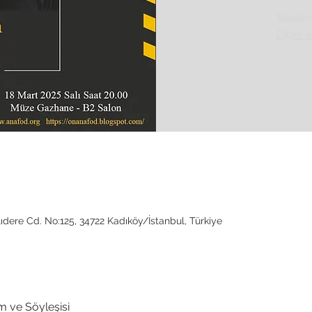
Biletle
Diğer e
dere Cd. No:125, 34722 Kadıköy/İstanbul, Türkiye
m ve Söyleşisi