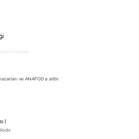
ği
rtal/İstanbul
yazarları ve ANAFOD'a aittir.
ı |
lıdır.