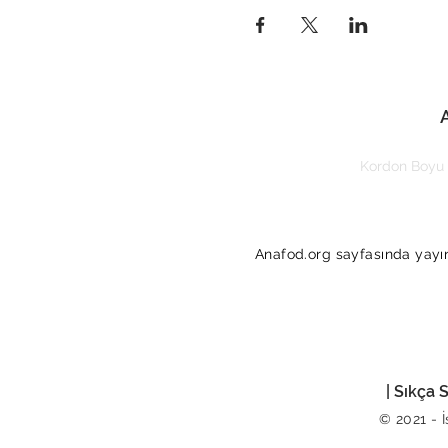
Kordon Boyu 
Anafod.org sayfasında yayınl
| Sıkça 
© 2021 - 