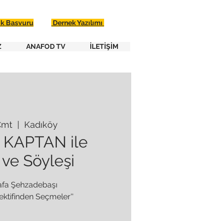
ik Basvuru
Dernek Yazılımı
Z
ANAFOD TV
İLETİŞİM
Cmt
  |  
Kadıköy
 KAPTAN ile
ve Söyleşi
afa Şehzadebaşı
ektifinden Seçmeler''