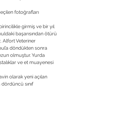
çilen fotoğrafları 
cilikle girmiş ve bir yıl 
kuldaki başarısından ötürü 
 Alfort Veteriner 
bul’a döndükten sonra 
mezun olmuştur. Yurda 
stalıklar ve et muayenesi 
vin olarak yeni açılan 
 dördüncü sınıf 