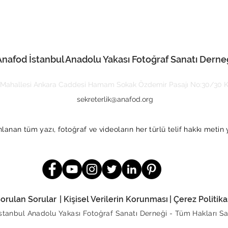
Anafod İstanbul Anadolu Yakası Fotoğraf Sanatı Derne
Mahallesi Ankara Caddesi Hamam Sokak Özdemir Pasajı No:30/30 Ka
sekreterlik@anafod.org
anan tüm yazı, fotoğraf ve videoların her türlü telif hakkı metin 
Sorulan Sorular
| Kişisel Verilerin Korunması
| Çerez Politikas
İstanbul Anadolu Yakası Fotoğraf Sanatı Derneği -
Tüm Hakları Sak