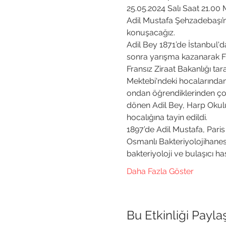
25.05.2024 Salı Saat 21.0
Adil Mustafa Şehzadebaşı’nı
konuşacağız.
Adil Bey 1871’de İstanbul'd
sonra yarışma kazanarak Fr
Fransız Ziraat Bakanlığı tar
Mektebi'ndeki hocalarından
ondan öğrendiklerinden çok 
dönen Adil Bey, Harp Okulun
hocalığına tayin edildi.
1897’de Adil Mustafa, Paris
Osmanlı Bakteriyolojihanes
bakteriyoloji ve bulaşıcı has
Daha Fazla Göster
Bu Etkinliği Payla