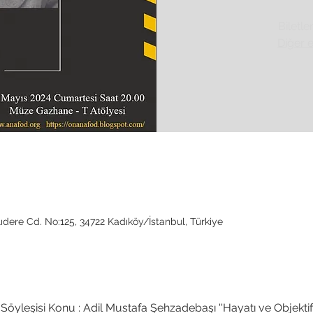
Biletle
Diğer e
dere Cd. No:125, 34722 Kadıköy/İstanbul, Türkiye
yleşisi Konu : Adil Mustafa Şehzadebaşı ''Hayatı ve Objektif