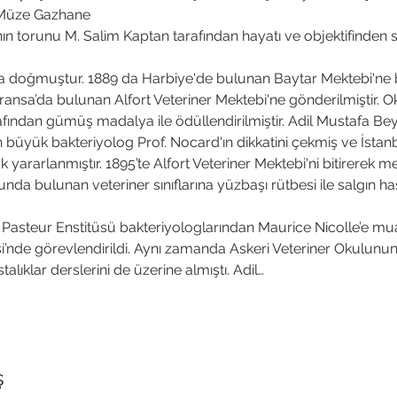
0 Müze Gazhane
n torunu M. Salim Kaptan tarafından hayatı ve objektifinden se
a doğmuştur. 1889 da Harbiye'de bulunan Baytar Mektebi'ne birin
ansa’da bulunan Alfort Veteriner Mektebi'ne gönderilmiştir. O
afından gümüş madalya ile ödüllendirilmiştir. Adil Mustafa Bey,
 büyük bakteriyolog Prof. Nocard'ın dikkatini çekmiş ve İstan
yararlanmıştır. 1895’te Alfort Veteriner Mektebi'ni bitirerek 
da bulunan veteriner sınıflarına yüzbaşı rütbesi ile salgın ha
 Pasteur Enstitüsü bakteriyologlarından Maurice Nicolle’e mua
i’nde görevlendirildi. Aynı zamanda Askeri Veteriner Okulunun
talıklar derslerini de üzerine almıştı. Adil…
ş