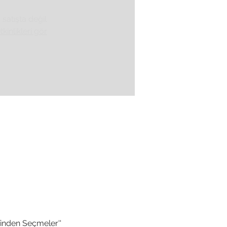
r satışta değil
tkinlikleri gör
inden Seçmeler'' 