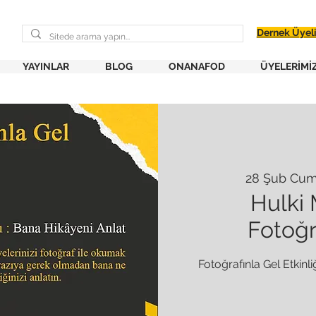
Dernek Üyel
YAYINLAR
BLOG
ONANAFOD
ÜYELERİMİ
28 Şub Cu
Hulki 
Fotoğr
Fotoğrafınla Gel Etkinl