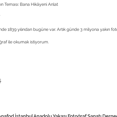
Ayın Teması: Bana Hikâyeni Anlat
F
inde 1839 yılından bugüne var. Artık günde 3 milyona yakın fo
oğraf ile okumak istiyorum.
ş
Anafod İstanbul Anadolu Yakası Fotoğraf Sanatı Derne