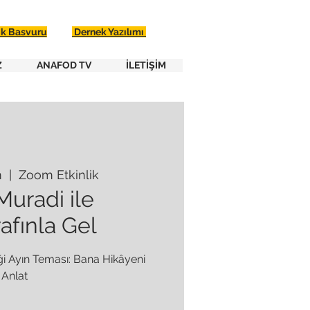
ik Basvuru
Dernek Yazılımı
Z
ANAFOD TV
İLETİŞİM
m
  |  
Zoom Etkinlik
Muradi ile
afınla Gel
iği Ayın Teması: Bana Hikâyeni
Anlat