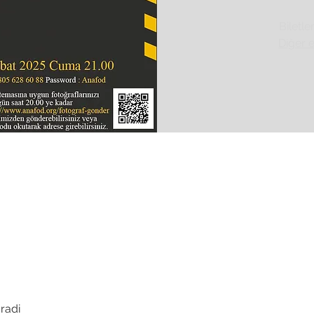
Biletle
Diğer e
radi