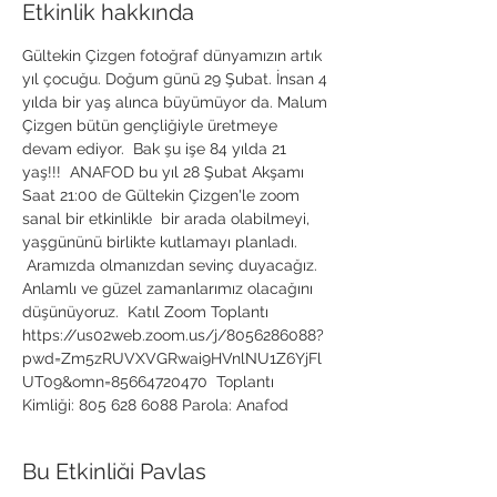
Etkinlik hakkında
Gültekin Çizgen fotoğraf dünyamızın artık 
yıl çocuğu. Doğum günü 29 Şubat. İnsan 4 
yılda bir yaş alınca büyümüyor da. Malum 
Çizgen bütün gençliğiyle üretmeye 
devam ediyor.  Bak şu işe 84 yılda 21 
yaş!!!  ANAFOD bu yıl 28 Şubat Akşamı 
Saat 21:00 de Gültekin Çizgen'le zoom 
sanal bir etkinlikle  bir arada olabilmeyi, 
yaşgününü birlikte kutlamayı planladı. 
 Aramızda olmanızdan sevinç duyacağız. 
Anlamlı ve güzel zamanlarımız olacağını 
düşünüyoruz.  Katıl Zoom Toplantı 
https://us02web.zoom.us/j/8056286088?
pwd=Zm5zRUVXVGRwai9HVnlNU1Z6YjFl
UT09&omn=85664720470  Toplantı 
Kimliği: 805 628 6088 Parola: Anafod
Bu Etkinliği Paylaş