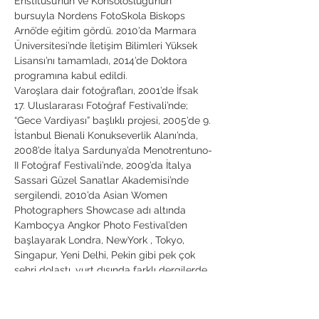
Enstitüsü’nün ve Konsolosluğu’nun 
bursuyla Nordens FotoSkola Biskops 
Arnö’de eğitim gördü. 2010’da Marmara 
Üniversitesi’nde İletişim Bilimleri Yüksek 
Lisansı’nı tamamladı, 2014’de Doktora 
programına kabul edildi.
Varoşlara dair fotoğrafları, 2001’de İfsak 
17. Uluslararası Fotoğraf Festivali’nde; 
“Gece Vardiyası” başlıklı projesi, 2005’de 9. 
İstanbul Bienali Konukseverlik Alanı’nda, 
2008’de İtalya Sardunya’da Menotrentuno-
II Fotoğraf Festivali’nde, 2009’da İtalya 
Sassari Güzel Sanatlar Akademisi’nde 
sergilendi, 2010’da Asian Women 
Photographers Showcase adı altında 
Kamboçya Angkor Photo Festival’den 
başlayarak Londra, NewYork , Tokyo, 
Singapur, Yeni Delhi, Pekin gibi pek çok 
şehri dolaştı, yurt dışında farklı dergilerde 
yayınlandı, adı geçen proje 2013’te 
‘Türkiye’den Kadın Fotoğrafçılar’ 
Sergisinde yer aldı, İz Dergisi, Marie Claire…