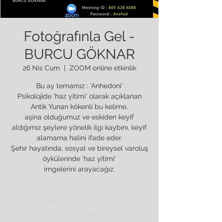
Fotoğrafınla Gel -
BURCU GÖKNAR
26 Nis Cum
  |  
ZOOM online etkinlik
Bu ay temamız : 'Anhedoni'
Psikolojide 'haz yitimi' olarak açıklanan
Antik Yunan kökenli bu kelime,
aşina olduğumuz ve eskiden keyif
aldığımız şeylere yönelik ilgi kaybını, keyif
alamama halini ifade eder.
Şehir hayatında, sosyal ve bireysel varoluş
öykülerinde 'haz yitimi'
imgelerini arayacağız.
Biletler satışta değil
Diğer etkinlikleri gör