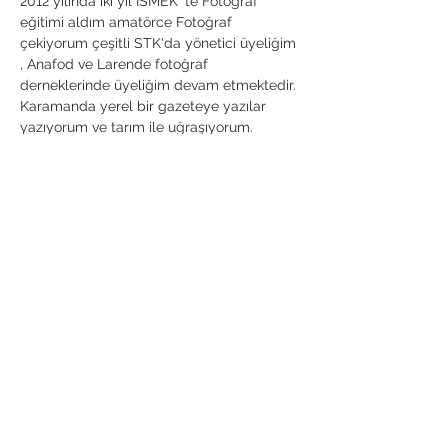
2012 yılında iki yıl İSMEK ‘te Fotoğraf 
eğitimi aldım amatörce Fotoğraf 
çekiyorum çeşitli STK‘da yönetici üyeliğim 
, Anafod ve Larende fotoğraf 
derneklerinde üyeliğim devam etmektedir.

Karamanda yerel bir gazeteye yazılar 
yazıyorum ve tarım ile uğraşıyorum.
Bu Etkinliği Paylaş
Anafod İstanbul Anadolu Yakası
Fotoğraf Sanatı Derneği
Kordon Boyu Mahallesi Ankara Caddesi
Hamam Sokak Özdemir Pasajı No:30/30
Kartal/İstanbul