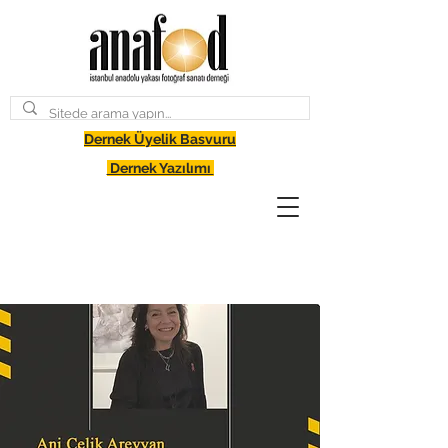
Dernek Üyelik Basvuru
Dernek Yazılımı