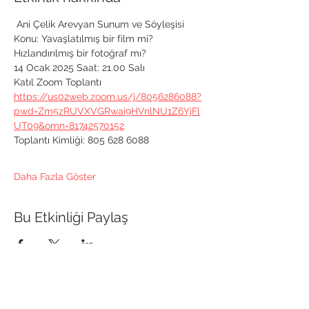
 Ani Çelik Arevyan Sunum ve Söyleşisi 
Konu: Yavaşlatılmış bir film mi? 
Hızlandırılmış bir fotoğraf mı?
14 Ocak 2025 Saat: 21.00 Salı
Katıl Zoom Toplantı
https://us02web.zoom.us/j/8056286088?
pwd=Zm5zRUVXVGRwai9HVnlNU1Z6YjFl
UT09&omn=81742570152
Toplantı Kimliği: 805 628 6088
Daha Fazla Göster
Bu Etkinliği Paylaş