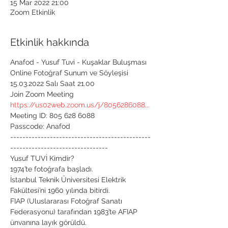
15 Mar 2022 21:00
Zoom Etkinlik
Etkinlik hakkında
Anafod - Yusuf Tuvi - Kuşaklar Buluşması 
Online Fotoğraf Sunum ve Söyleşisi
15.03.2022 Salı Saat 21.00
Join Zoom Meeting
https://us02web.zoom.us/j/8056286088...
Meeting ID: 805 628 6088

Passcode: Anafod

----------------------------------------------
--------------------------------
Yusuf TUVİ Kimdir?

1974’te fotoğrafa başladı.

İstanbul Teknik Üniversitesi Elektrik 
Fakültesi’ni 1960 yılında bitirdi.

FIAP (Uluslararası Fotoğraf Sanatı 
Federasyonu) tarafından 1983’te AFIAP 
ünvanına layık görüldü.
