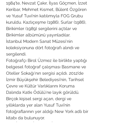
1984’te, Nevzat Çakır, İlyas Göçmen, İzzet 
Keribar, Mehmet Kısmet, Bülent Özgören 
ve Yusuf Tuvi’nin katılımıyla FOG Grubu 
kuruldu. Kazlıçeşme (1986), Surlar (1986), 
Birikimler (1989) sergilerini açtılar ve 
Birikimler albümünü yayınladılar.

İstanbul Modern Sanat Müzesi‘nin 
koleksiyonuna dört fotoğrafı alındı ve 
sergilendi.

Fotoğrafçı Birol Üzmez ile birlikte yaptığı 
belgesel fotoğraf çalışması Basmane ve 
Oteller Sokağı‘nın sergisi açıldı. 2012’de 
İzmir Büyükşehir Belediyesi’nin, Tarihsel 
Çevre ve Kültür Varlıklarını Koruma 
Dalında Katkı Ödülü‘ne layık görüldü.

Birçok kişisel sergi açan, dergi ve 
yıllıklarda yer alan Yusuf Tuvi’nin 
fotoğraflarının yer aldığı New York adlı bir 
kitabı da bulunuyor.

Tuvi, İstanbul İFSAK ve İzmir IFOD 
dernekleri üyesi olarak, birçok genç 