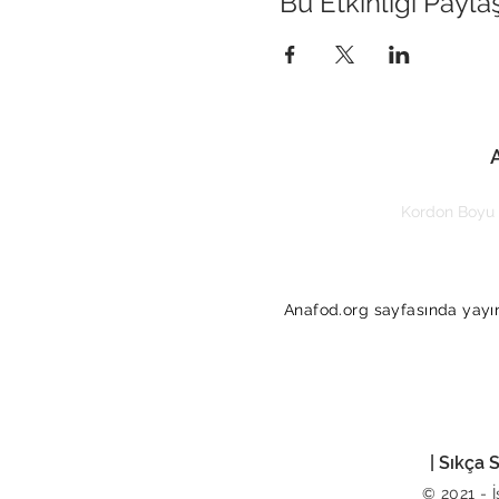
Bu Etkinliği Payla
Kordon Boyu 
Anafod.org sayfasında yayınl
| Sıkça 
© 2021 - 