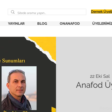
Dernek Üyel
YAYINLAR
BLOG
ONANAFOD
ÜYELERİMİ
22 Eki Sal
  
Anafod Ü
Biletle