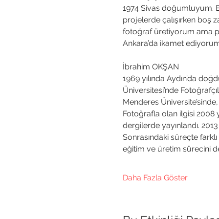
1974 Sivas doğumluyum. Evli
projelerde çalışırken boş 
fotoğraf üretiyorum ama pr
Ankara’da ikamet ediyorum
İbrahim OKŞAN
1969 yılında Aydın’da doğdu.
Üniversitesi’nde Fotoğrafçı
Menderes Üniversite’sinde, 
Fotoğrafla olan ilgisi 2008 y
dergilerde yayınlandı. 2013 yı
Sonrasındaki süreçte farklı
eğitim ve üretim sürecini d
Daha Fazla Göster