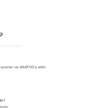
ği
rtal/İstanbul
yazarları ve ANAFOD'a aittir.
ı |
lıdır.