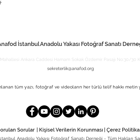
ş
Anafod İstanbul Anadolu Yakası Fotoğraf Sanatı Derne
Mahallesi Ankara Caddesi Hamam Sokak Özdemir Pasajı No:30/30 Ka
sekreterlik@anafod.org
anan tüm yazı, fotoğraf ve videoların her türlü telif hakkı metin 
Sorulan Sorular
| Kişisel Verilerin Korunması
| Çerez Politikas
İstanbul Anadolu Yakası Fotoğraf Sanatı Derneği -
Tüm Hakları Sak