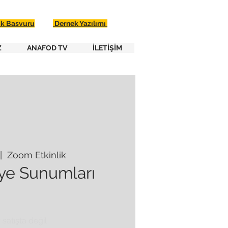
ik Basvuru
Dernek Yazılımı
Z
ANAFOD TV
İLETİŞİM
|  
Zoom Etkinlik
ye Sunumları
r satışta değil