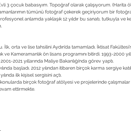
 3 çocuk babasıyım. Topoğraf olarak çalışıyorum. (Harita ölçüm
zamanlarımın tümünü fotoğraf çekerek geçiriyorum bir fotoğr
ofesyonel anlamda yaklaşık 12 yıldır bu sanatı, tutkuyla ve ke
.
 İlk, orta ve lise tahsilini Aydın’da tamamladı. İktisat Fakültesi
lık ve Kameramanlık ön lisans programını bitirdi. 1993-2000 yı
2001-2021 yıllarında Maliye Bakanlığı’nda görev yaptı. 
ılında başladı. 2012 yılından itibaren birçok karma sergiye katıld
lında ilk kişisel sergisini açtı.
 konularda birçok fotoğraf atölyesi ve projelerinde çalışmalar
evam ettirmekte. 