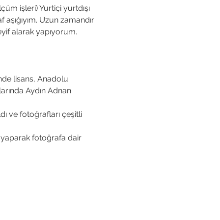
 işleri) Yurtiçi yurtdışı 
af aşığıyım. Uzun zamandır 
yif alarak yapıyorum. 
’nde lisans, Anadolu 
llarında Aydın Adnan 
ı ve fotoğrafları çeşitli 
 yaparak fotoğrafa dair 