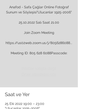
Anafod - Safa Çağlar Online Fotoğraf
Sunum ve Söyleşisi"Ulucanlar 1925-2006"
25.10.2022 Salı Saat 21.00
Join Zoom Meeting
https://us02web.zoom.us/j/8056286088...
Meeting ID: 805 628 6088Passcode:
Biletler satışta değil
Diğer etkinlikleri gör
Saat ve Yer
25 Eki 2022 19:00 – 23:00
"Ulucanlar 1925-2006"