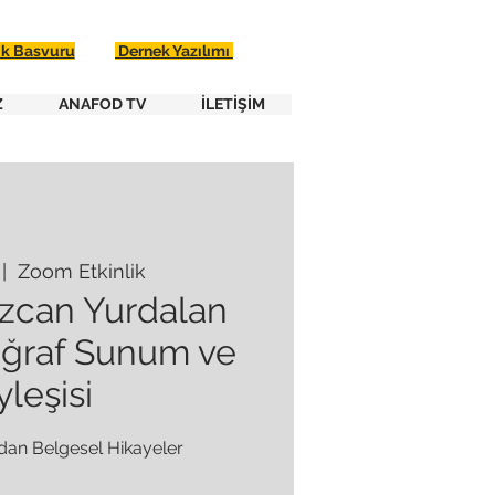
ik Basvuru
Dernek Yazılımı
Z
ANAFOD TV
İLETİŞİM
 |  
Zoom Etkinlik
zcan Yurdalan
oğraf Sunum ve
leşisi
an Belgesel Hikayeler