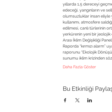
yıllarda 1,5 dereceyi geçme
edeceği, yangınların ve sel
olumsuzluklar insan eliyle ya
kullanımı, atmosfere saldığı
edilmesi, canlı türlerinin o
yerkürenin yeni bir jeoloj
Arası İklim Değişikliği Pan
Raporda “kırmızı alarm” uyar
raporunu “Ekolojik Dönüşüm
sunumu iklim krizinden sö
Daha Fazla Göster
Bu Etkinliği Payla