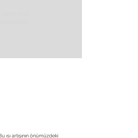
r Satışta Değil
tkinlikleri gör
Bu ısı artışının önümüzdeki 