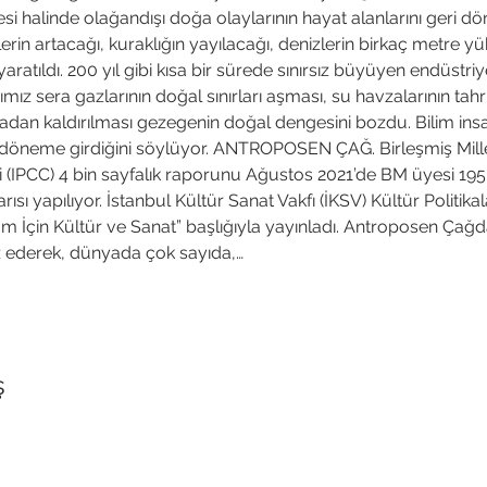
si halinde olağandışı doğa olaylarının hayat alanlarını geri d
lerin artacağı, kuraklığın yayılacağı, denizlerin birkaç metre 
ratıldı. 200 yıl gibi kısa bir sürede sınırsız büyüyen endüstriyel
mız sera gazlarının doğal sınırları aşması, su havzalarının tahr
rtadan kaldırılması gezegenin doğal dengesini bozdu. Bilim insa
ik döneme girdiğini söylüyor. ANTROPOSEN ÇAĞ. Birleşmiş Mill
eli (IPCC) 4 bin sayfalık raporunu Ağustos 2021’de BM üyesi 195 
ısı yapılıyor. İstanbul Kültür Sanat Vakfı (İKSV) Kültür Politikal
 İçin Kültür ve Sanat” başlığıyla yayınladı. Antroposen Çağd
z ederek, dünyada çok sayıda,…
ş