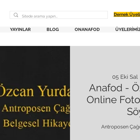
Dernek Üyel
YAYINLAR
BLOG
ONANAFOD
ÜYELERİMİ
05 Eki Sal
 
Anafod - Ö
Online Fot
Söy
Antroposen Çağd