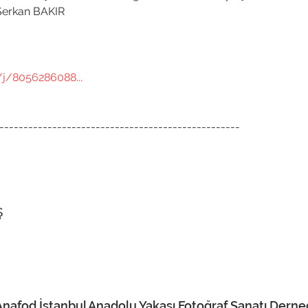
erkan BAKIR

j/8056286088...
--------------------------------------------------
ş
Anafod İstanbul Anadolu Yakası Fotoğraf Sanatı Derne