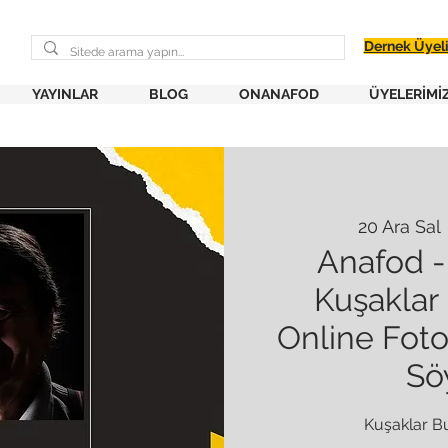
Dernek Üyel
YAYINLAR
BLOG
ONANAFOD
ÜYELERİMİ
20 Ara Sal
 
Anafod -
Kuşaklar
Online Fot
Söy
Kuşaklar B