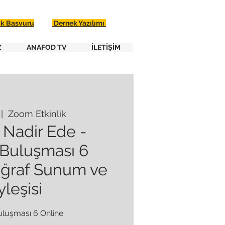
ik Basvuru
Dernek Yazılımı
Z
ANAFOD TV
İLETİŞİM
 |  
Zoom Etkinlik
 Nadir Ede -
 Buluşması 6
oğraf Sunum ve
leşisi
uluşması 6 Online