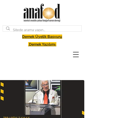
Dernek Üyelik Basvuru
Dernek Yazılımı