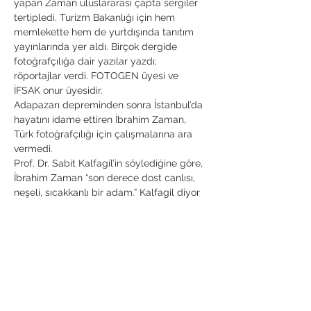
yapan Zaman uluslararası çapta sergiler 
tertipledi. Turizm Bakanlığı için hem 
memlekette hem de yurtdışında tanıtım 
yayınlarında yer aldı. Birçok dergide 
fotoğrafçılığa dair yazılar yazdı; 
röportajlar verdi. FOTOGEN üyesi ve 
İFSAK onur üyesidir.

Adapazarı depreminden sonra İstanbul’da 
hayatını idame ettiren İbrahim Zaman, 
Türk fotoğrafçılığı için çalışmalarına ara 
vermedi.

Prof. Dr. Sabit Kalfagil’in söylediğine göre, 
İbrahim Zaman “son derece dost canlısı, 
neşeli, sıcakkanlı bir adam.” Kalfagil diyor 
ki: “Sadece beraber yurt içi fotoğraf 
gezilerinde katettiğimiz yol Ekvador’u 
birkaç kez dolaşır.”
Bu Etkinliği Paylaş