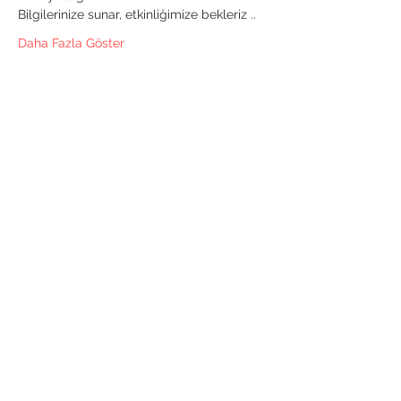
Bilgilerinize sunar, etkinliğimize bekleriz ..
Daha Fazla Göster
Bu Etkinliği Paylaş
Anafod İstanbul Anadolu Yakası
Fotoğraf Sanatı Derneği
Kordon Boyu Mahallesi Ankara Caddesi
Hamam Sokak Özdemir Pasajı No:30/30
Kartal/İstanbul
sekreterlik@anafod.org
Anafod.org sayfasında yayınlanan tüm yazı,
fotoğraf ve videoların her türlü telif hakkı metin
yazarları ve ANAFOD'a aittir.