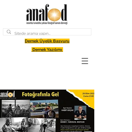
Dernek Üyelik Basvuru
Dernek Yazılımı