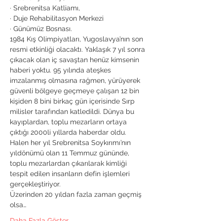
· Srebrenitsa Katliamı,

· Duje Rehabilitasyon Merkezi

· Günümüz Bosnası.

1984 Kış Olimpiyatları, Yugoslavya’nın son 
resmi etkinliği olacaktı. Yaklaşık 7 yıl sonra 
çıkacak olan iç savaştan henüz kimsenin 
haberi yoktu. 95 yılında ateşkes 
imzalanmış olmasına rağmen, yürüyerek 
güvenli bölgeye geçmeye çalışan 12 bin 
kişiden 8 bini birkaç gün içerisinde Sırp 
milisler tarafından katledildi. Dünya bu 
kayıplardan, toplu mezarların ortaya 
çıktığı 2000li yıllarda haberdar oldu. 
Halen her yıl Srebrenitsa Soykırımı’nın 
yıldönümü olan 11 Temmuz gününde, 
toplu mezarlardan çıkarılarak kimliği 
tespit edilen insanların defin işlemleri 
gerçekleştiriyor.

Üzerinden 20 yıldan fazla zaman geçmiş 
olsa…
Daha Fazla Göster