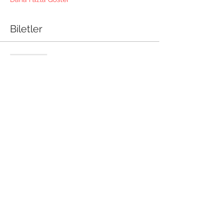
Biletler
Satış bitti
Bilet tipi
Söyleşi
Fiyat
₺0,00
Bu Etkinliği Paylaş