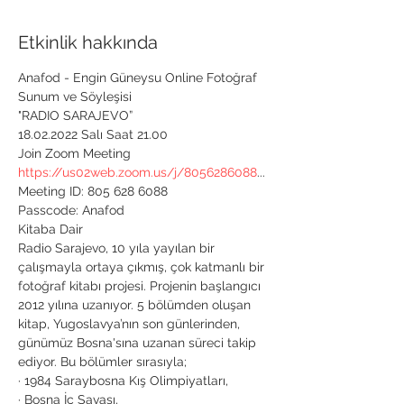
Etkinlik hakkında
Anafod - Engin Güneysu Online Fotoğraf 
Sunum ve Söyleşisi

"RADIO SARAJEVO”

18.02.2022 Salı Saat 21.00

https://us02web.zoom.us/j/8056286088
...

Meeting ID: 805 628 6088

Passcode: Anafod
Kitaba Dair

Radio Sarajevo, 10 yıla yayılan bir 
çalışmayla ortaya çıkmış, çok katmanlı bir 
fotoğraf kitabı projesi. Projenin başlangıcı 
2012 yılına uzanıyor. 5 bölümden oluşan 
kitap, Yugoslavya’nın son günlerinden, 
günümüz Bosna'sına uzanan süreci takip 
ediyor. Bu bölümler sırasıyla;

· 1984 Saraybosna Kış Olimpiyatları,

· Bosna İç Savaşı,
