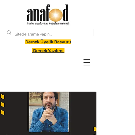
Dernek Üyelik Basvuru
Dernek Yazılımı