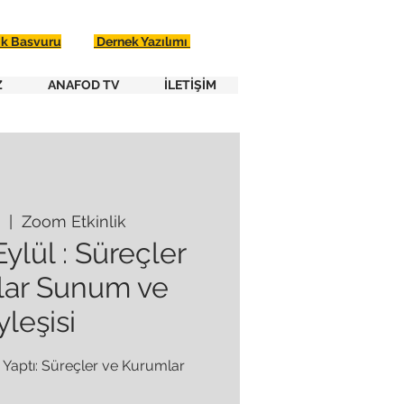
ik Basvuru
Dernek Yazılımı
Z
ANAFOD TV
İLETİŞİM
  |  
Zoom Etkinlik
ylül : Süreçler
lar Sunum ve
leşisi
 Yaptı: Süreçler ve Kurumlar