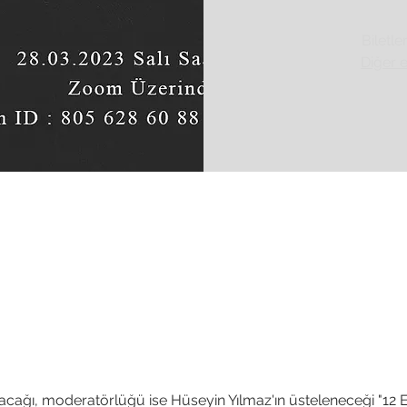
Biletle
Diğer e
acağı, moderatörlüğü ise Hüseyin Yılmaz'ın üsteleneceği "12 E