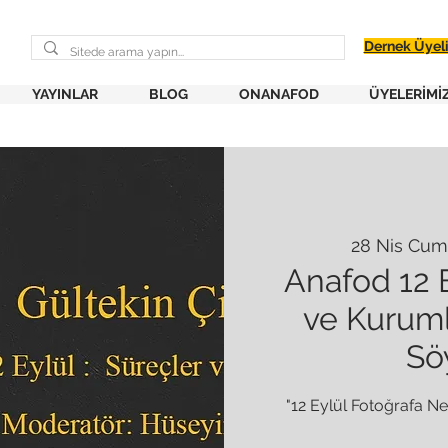
Dernek Üyel
YAYINLAR
BLOG
ONANAFOD
ÜYELERİMİ
28 Nis Cum
Anafod 12 E
ve Kurum
Söy
"12 Eylül Fotoğrafa Ne