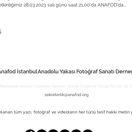
tkinliğimiz 28.03.2023 salı günü saat 21.00'da ANAFOD'da...
ş
Anafod İstanbul Anadolu Yakası Fotoğraf Sanatı Derne
Mahallesi Ankara Caddesi Hamam Sokak Özdemir Pasajı No:30/30 Ka
sekreterlik@anafod.org
anan tüm yazı, fotoğraf ve videoların her türlü telif hakkı metin 