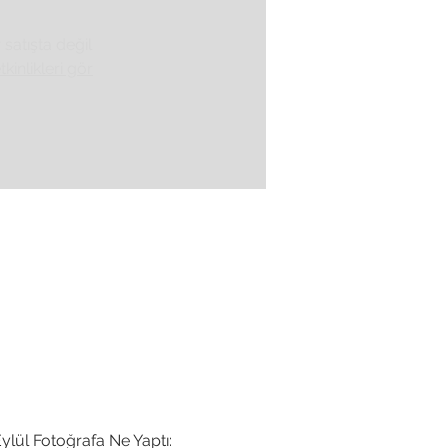
r satışta değil
tkinlikleri gör
ylül Fotoğrafa Ne Yaptı: 