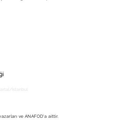
ği
rtal/İstanbul
yazarları ve ANAFOD'a aittir.