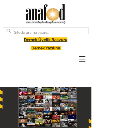
Dernek Üyelik Basvuru
Dernek Yazılımı