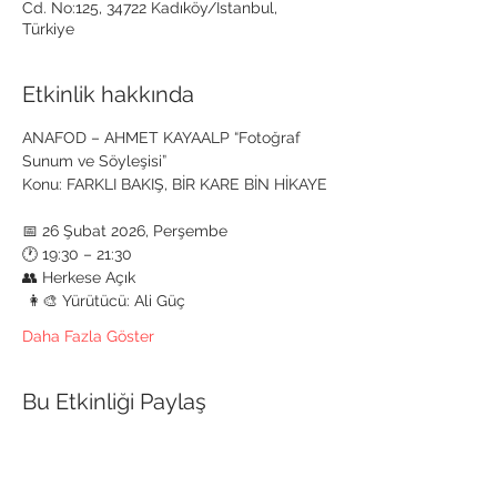
Cd. No:125, 34722 Kadıköy/İstanbul,
Türkiye
Etkinlik hakkında
ANAFOD – AHMET KAYAALP “Fotoğraf 
Sunum ve Söyleşisi”  
Konu: FARKLI BAKIŞ, BİR KARE BİN HİKAYE
📅 26 Şubat 2026, Perşembe 
🕐 19:30 – 21:30 
👥 Herkese Açık
 👩‍🎨 Yürütücü: Ali Güç 
Daha Fazla Göster
Bu Etkinliği Paylaş