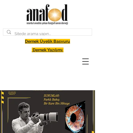
Dernek Üyelik Basvuru
Dernek Yazılımı