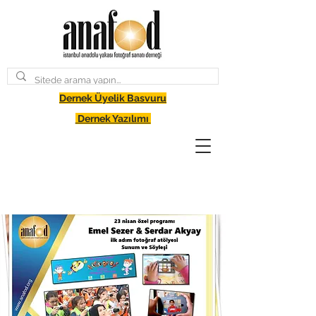
Dernek Üyelik Basvuru
Dernek Yazılımı