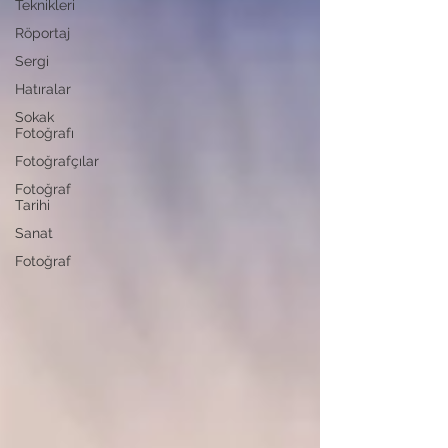
Teknikleri
Röportaj
Sergi
Hatıralar
Sokak
Fotoğrafı
Fotoğrafçılar
Fotoğraf
Tarihi
Sanat
Fotoğraf