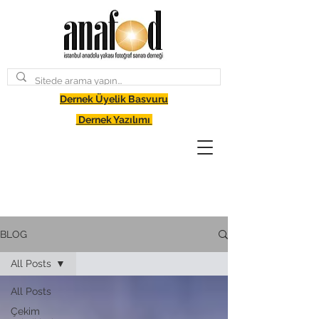
Dernek Üyelik Basvuru
Dernek Yazılımı
BLOG
All Posts
All Posts
Çekim