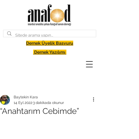
Dernek Üyelik Basvuru
Dernek Yazılımı
Baytekin Kara
14 Eyl 2022
3 dakikada okunur
“Anahtarım Cebimde”