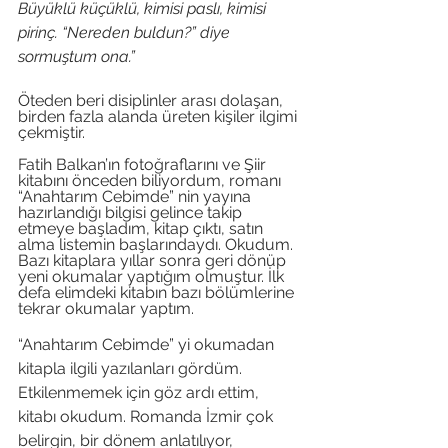
Büyüklü küçüklü, kimisi paslı, kimisi 
pirinç. “Nereden buldun?” diye 
sormuştum ona.”
Öteden beri disiplinler arası dolaşan, 
birden fazla alanda üreten kişiler ilgimi 
çekmiştir. 
Fatih Balkan’ın fotoğraflarını ve Şiir 
kitabını önceden biliyordum, romanı 
“Anahtarım Cebimde” nin yayına 
hazırlandığı bilgisi gelince takip 
etmeye başladım, kitap çıktı, satın 
alma listemin başlarındaydı. Okudum. 
Bazı kitaplara yıllar sonra geri dönüp 
yeni okumalar yaptığım olmuştur. İlk 
defa elimdeki kitabın bazı bölümlerine 
tekrar okumalar yaptım.
“Anahtarım Cebimde” yi okumadan 
kitapla ilgili yazılanları gördüm. 
Etkilenmemek için göz ardı ettim, 
kitabı okudum. Romanda İzmir çok 
belirgin, bir dönem anlatılıyor, 