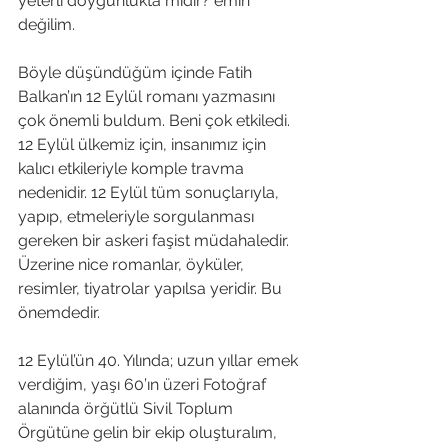
yeterli doygunlukta mıdır? emin 
değilim.
Böyle düşündüğüm içinde Fatih 
Balkan’ın 12 Eylül romanı yazmasını 
çok önemli buldum. Beni çok etkiledi. 
12 Eylül ülkemiz için, insanımız için 
kalıcı etkileriyle komple travma 
nedenidir. 12 Eylül tüm sonuçlarıyla, 
yapıp, etmeleriyle sorgulanması 
gereken bir askeri faşist müdahaledir. 
Üzerine nice romanlar, öyküler, 
resimler, tiyatrolar yapılsa yeridir. Bu 
önemdedir.
12 Eylül’ün 40. Yılında; uzun yıllar emek 
verdiğim, yaşı 60’ın üzeri Fotoğraf 
alanında örğütlü Sivil Toplum 
Örgütüne gelin bir ekip oluşturalım, 