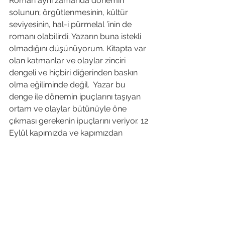
Roman aynı zamanda dönemin 
solunun; örgütlenmesinin, kültür 
seviyesinin, hal-i pürmelal ’inin de 
romanı olabilirdi. Yazarın buna istekli 
olmadığını düşünüyorum. Kitapta var 
olan katmanlar ve olaylar zinciri 
dengeli ve hiçbiri diğerinden baskın 
olma eğiliminde değil.  Yazar bu 
denge ile dönemin ipuçlarını taşıyan 
ortam ve olaylar bütünüyle öne 
çıkması gerekenin ipuçlarını veriyor. 12 
Eylül kapımızda ve kapımızdan 
uzaklaştıramıyoruz.
Sahi “Anahtarım Cebimde” de, kapı 
nerede?
Hep Anahtarlarımızı kaybederiz. 
Buluruz, bulamazsak yaptırılır. Ya 