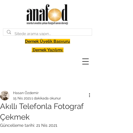
Dernek Üyelik Basvuru
Dernek Yazılımı
Hasan Özdemir
15 Nis 2021
1 dakikada okunur
Akıllı Telefonla Fotograf
Çekmek
Güncelleme tarihi:
21 Nis 2021